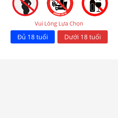
Vui Lòng Lựa Chọn
Đủ 18 tuổi
Dưới 18 tuổi