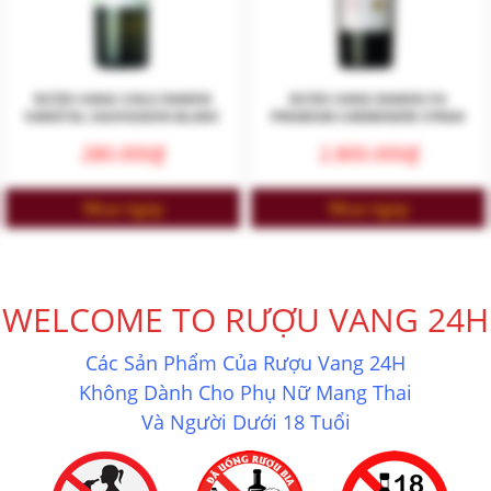
RƯỢU VANG CHILE RAWEN
RƯỢU VANG RAWEN FH
VARIETAL SAUVIGNON BLANC
PREMIUM CARMENERE SYRAH
280.000
₫
2.800.000
₫
Mua ngay
Mua ngay
WELCOME TO RƯỢU VANG 24H
Các Sản Phẩm Của Rượu Vang 24H
Không Dành Cho Phụ Nữ Mang Thai
Và Người Dưới 18 Tuổi