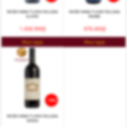
RƯỢU VANG Ý LIVIO FELLUGA
RƯỢU VANG Ý LIVIO FELLUGA
ILLIVIO
NUARE
1.458.900
₫
878.400
₫
Mua ngay
Mua ngay
-10%
RƯỢU VANG Ý LIVIO FELLUGA
SOSSO