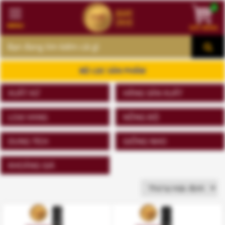
0
MENU
GIỎ HÀNG
MENU
BỘ LỌC SẢN PHẨM
XUẤT XỨ
HÃNG SẢN XUẤT
LOẠI VANG
NỒNG ĐỘ
DUNG TÍCH
GIỐNG NHO
KHOẢNG GIÁ