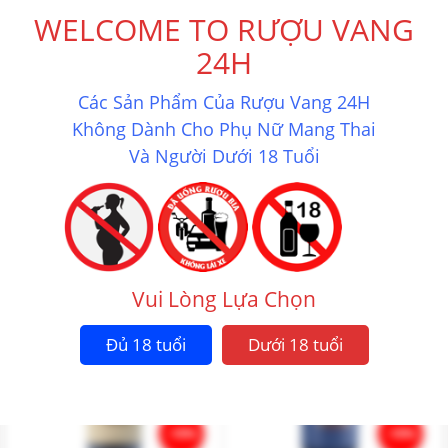
WELCOME TO RƯỢU VANG
24H
-10%
-10%
Các Sản Phẩm Của Rượu Vang 24H
RƯỢU VANG TRẮNG LIVIO
RƯỢU VANG TRẮNG LIVIO
Không Dành Cho Phụ Nữ Mang Thai
FELLUGA CHARDONNAY
FELLUGA SHARIS
Và Người Dưới 18 Tuổi
1.101.600
₫
878.400
₫
Mua ngay
Mua ngay
Vui Lòng Lựa Chọn
Đủ 18 tuổi
Dưới 18 tuổi
-10%
-10%