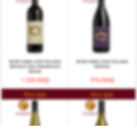
RƯỢU VANG LIVIO FELLUGA
RƯỢU VANG LIVIO FELLUGA
REFOSCO DAL PEDUNCOLO
VERTIGO
ROSSO
1.328.000
₫
976.000
₫
Mua ngay
Mua ngay