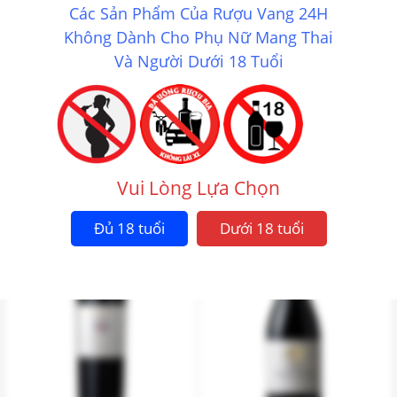
Các Sản Phẩm Của Rượu Vang 24H
Không Dành Cho Phụ Nữ Mang Thai
Và Người Dưới 18 Tuổi
RƯỢU VANG TABALI RESERVA
RƯỢU VANG TABALI RESERVA
CABERNET SAUVIGNON
ESPECIAL CHARDONNAY
490.000
₫
590.000
₫
Vui Lòng Lựa Chọn
Mua ngay
Mua ngay
Đủ 18 tuổi
Dưới 18 tuổi