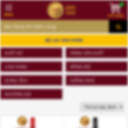
0
MENU
GIỎ HÀNG
MENU
BỘ LỌC SẢN PHẨM
XUẤT XỨ
HÃNG SẢN XUẤT
LOẠI VANG
NỒNG ĐỘ
DUNG TÍCH
GIỐNG NHO
KHOẢNG GIÁ