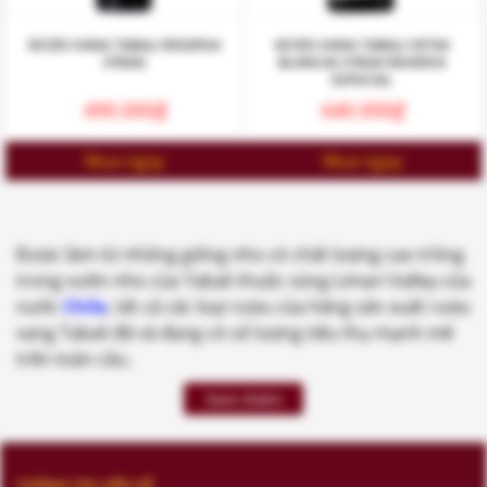
RƯỢU VANG TABALI RESERVA
RƯỢU VANG TABALI VETAS
SYRAH
BLANCAS SYRAH RESERVA
ESPECIAL
490.000
₫
640.000
₫
Mua ngay
Mua ngay
Được làm từ những giống nho có chất lượng cao trồng
trong vườn nho của Tabali thuộc vùng Limari Valley của
nước
Chile
, tất cả các loại rượu của hãng sản xuất rượu
vang Tabali đã và đang có số lượng tiêu thụ mạnh mẽ
trên toàn cầu.
Xem thêm
THÔNG TIN LIÊN HỆ