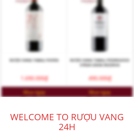
RƯỢU VANG TABALI PAYEN
RƯỢU VANG TABALI PEDREGOSO
SYRAH GRAN RESERVA
1.690.000
₫
490.000
₫
Mua ngay
Mua ngay
WELCOME TO RƯỢU VANG
24H