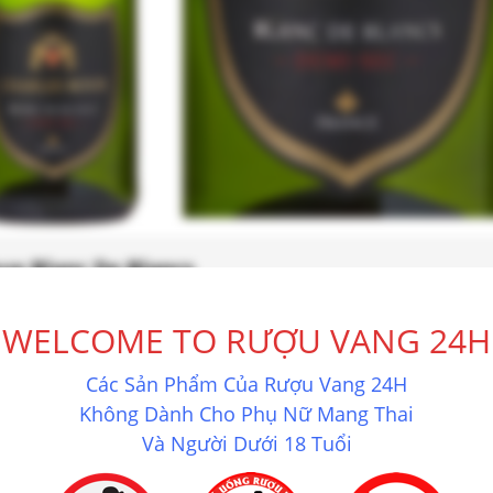
ux Blanc De Blancs
WELCOME TO RƯỢU VANG 24H
Các Sản Phẩm Của Rượu Vang 24H
Không Dành Cho Phụ Nữ Mang Thai
Và Người Dưới 18 Tuổi