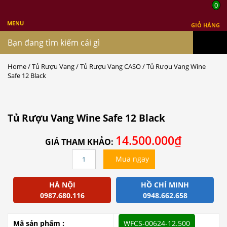
0
MENU
GIỎ HÀNG
MENU
Home
/
Tủ Rượu Vang
/
Tủ Rượu Vang CASO
/ Tủ Rượu Vang Wine
Safe 12 Black
Tủ Rượu Vang Wine Safe 12 Black
14.500.000
₫
GIÁ THAM KHẢO:
Tủ
Mua ngay
Rượu
Vang
Wine
HÀ NỘI
HỒ CHÍ MINH
Safe
0987.680.116
0948.662.658
12
Black
Mã sản phẩm :
WFCS-00624-12.500
quantity