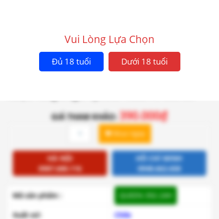
Vui Lòng Lựa Chọn
Đủ 18 tuổi
Dưới 18 tuổi
Rượu vang Siegel Special Reserve Merlot
390.000
₫
GIÁ THAM KHẢO:
Rượu
Mua ngay
vang
Siegel
Special
HÀ NỘI
HỒ CHÍ MINH
Reserve
0987.680.116
0948.662.658
Merlot
quantity
Mã sản phẩm :
QUEEN-392-24H
Xuất xứ:
Chile