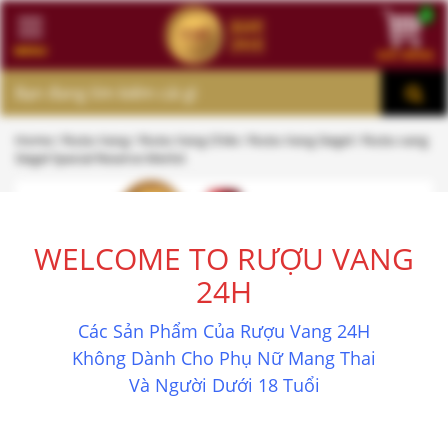
0
MENU
GIỎ HÀNG
MENU
Home
/
Rượu Vang
/
Rượu Vang Chile
/
Rượu Vang Siegel
/ Rượu vang
Siegel Special Reserve Merlot
WELCOME TO RƯỢU VANG
24H
Các Sản Phẩm Của Rượu Vang 24H
Không Dành Cho Phụ Nữ Mang Thai
Và Người Dưới 18 Tuổi