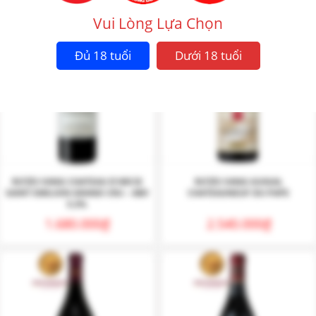
Vui Lòng Lựa Chọn
Đủ 18 tuổi
Dưới 18 tuổi
RƯỢU VANG CHATEAU D’ARCIE
RƯỢU VANG GUIGAL
SAINT EMILION GRAND CRU – ABV
CHATEAUNEUF DU PAPE
5.3%
1.680.000
₫
2.540.000
₫