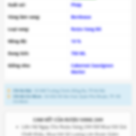
Xuất xứ:
Pháp
Vùng làm vang:
Bordeaux
Loại vang:
Rượu Vang Đỏ
Nồng độ:
14 %
Dung tích:
750 ML
Giống nho:
Cabernet Sauvignon
Merlot
CN Hà Nội
: Số 448 Trường Chinh, Đống Đa, TP.Hà Nội
CN Hồ Chí Minh
: Số 43G Hồ Văn Huê, Quận Phú Nhuận, TP. Hồ
Chí Minh
CAM KẾT CỦA RƯỢU VANG 24H
Liên Hệ Ngay Cho Rượu Vang 24H Để Mua Với Giá
Chiết Khấu, Mua Với Số Lượng Lớn Được Giảm