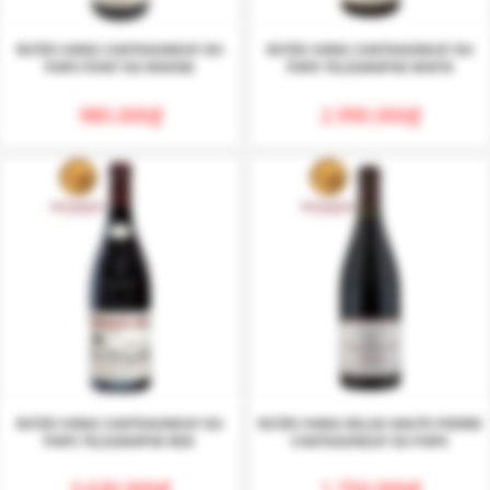
RƯỢU VANG CHATEAUNEUF DU
RƯỢU VANG CHATEAUNEUF DU
PAPE PONT DU RHONE
PAPE TELEGRAPHE WHITE
980.000
₫
2.990.000
₫
RƯỢU VANG CHATEAUNEUF DU
RƯỢU VANG DELAS HAUTE PIERRE
PAPE TELEGRAPHE RED
CHATEAUNEUF DU PAPE
3.630.000
₫
1.750.000
₫