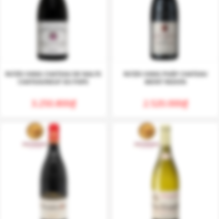
RƯỢU VANG CHATEAU DE NALYS
RƯỢU VANG PHÁP CHATEAU
CHATEAUNEUF DU PAPE
MONT REDON
3.250.800
₫
2.520.000
₫