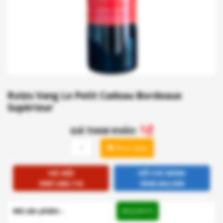
Rượu Vang Le Petit Cadeau Bordeaux
Supérieur
1
₫
GIÁ THAM KHẢO:
Rượu
Mua ngay
Vang
Le
Petit
HÀ NỘI
HỒ CHÍ MINH
Cadeau
0987.680.116
0948.662.658
Bordeaux
Supérieur
Mã sản phẩm :
WG24H15
quantity