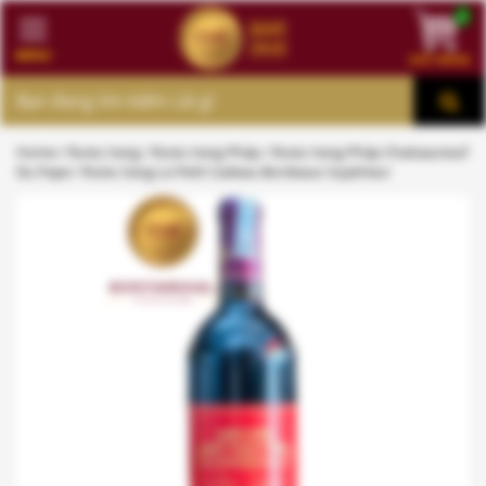
0
MENU
GIỎ HÀNG
MENU
Home
/
Rượu Vang
/
Rượu Vang Pháp
/
Rượu Vang Pháp Chateauneuf
Du Pape
/ Rượu Vang Le Petit Cadeau Bordeaux Supérieur