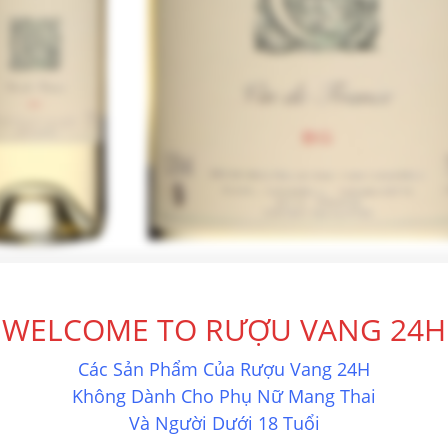
BG Vin De France
WELCOME TO RƯỢU VANG 24H
Các Sản Phẩm Của Rượu Vang 24H
Không Dành Cho Phụ Nữ Mang Thai
Và Người Dưới 18 Tuổi