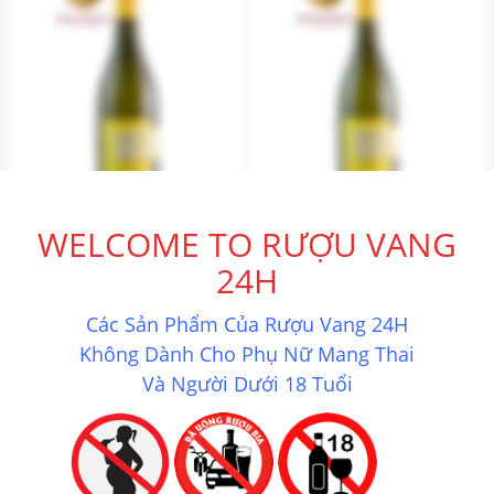
WELCOME TO RƯỢU VANG
RƯỢU VANG LEONARDO DA VINCI
RƯỢU VANG LEONARDO DAVINCI
VERMENTINO TOSCANA
TOSCANA VERMENTINO
24H
450.000
₫
500.000
₫
Các Sản Phẩm Của Rượu Vang 24H
Không Dành Cho Phụ Nữ Mang Thai
Mua ngay
Mua ngay
Và Người Dưới 18 Tuổi