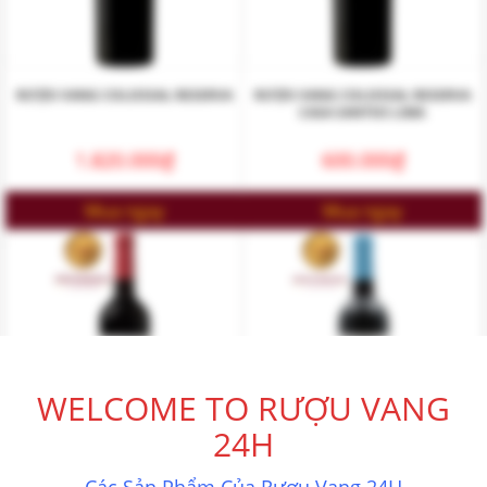
RƯỢU VANG COLOSSAL RESERVA
RƯỢU VANG COLOSSAL RESERVA
CASA SANTOS LIMA
1.820.000
₫
600.000
₫
Mua ngay
Mua ngay
WELCOME TO RƯỢU VANG
24H
Các Sản Phẩm Của Rượu Vang 24H