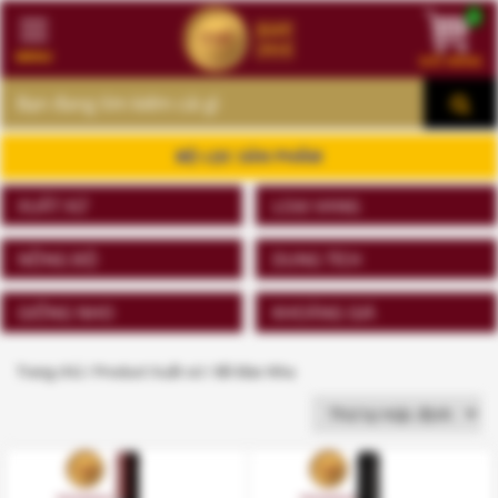
0
MENU
GIỎ HÀNG
MENU
BỘ LỌC SẢN PHẨM
XUẤT XỨ
LOẠI VANG
NỒNG ĐỘ
DUNG TÍCH
GIỐNG NHO
KHOẢNG GIÁ
Trang chủ
/ Product Xuất xứ / Bồ Đào Nha