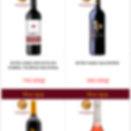
RƯỢU VANG ENCOSTA DO
RƯỢU VANG GALODORO
SOBRAL TOURIGA NACIONAL
750.000
₫
300.000
₫
Mua ngay
Mua ngay