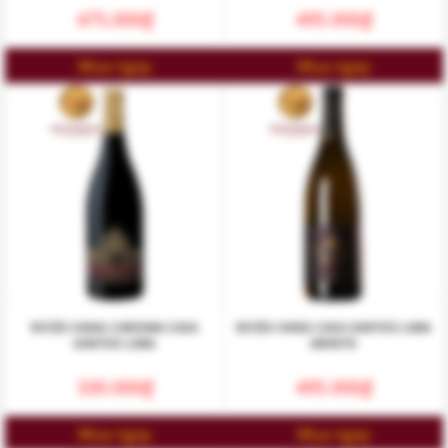
475.000
₫
495.000
₫
Mua ngay
Mua ngay
RƯỢU VANG CARISMA CASA
RƯỢU VANG CASA SANTOS LIMA
SANTOS LIMA
ARINTO
330.000
₫
495.000
₫
Mua ngay
Mua ngay