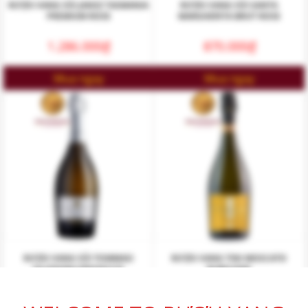
RƯỢU VANG SỦI JANSZ TASMANIA
RƯỢU VANG SỦI SANTA
PREMIUM ROSE
MARGHERITA BRUT ROSE
1.286.000
₫
870.000
₫
Mua ngay
Mua ngay
RƯỢU VANG SỦI TOMMASI
RƯỢU VANG TINI MOSCATO
FILODORA PROSECCO
RUBICONE
836.000
₫
330.000
₫