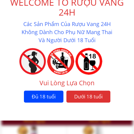
WELCOME TO RƯỢU VANG
24H
Mua ngay
Mua ngay
Các Sản Phẩm Của Rượu Vang 24H
Không Dành Cho Phụ Nữ Mang Thai
Và Người Dưới 18 Tuổi
Vui Lòng Lựa Chọn
RƯỢU VANG TORLEY DEMISEC
RƯỢU VANG ÚC BERESFORD
SPARKLING SYRAH
Đủ 18 tuổi
Dưới 18 tuổi
320.000
₫
1.200.000
₫
Mua ngay
Mua ngay