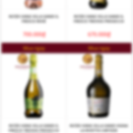
RƯỢU VANG VILLA SANDI IL
RƯỢU VANG VILLA SANDI IL
FRESCO ROSÉ
FRESCO TREVISO PROSECCO
700.000
₫
670.000
₫
Mua ngay
Mua ngay
RƯỢU VANG VILLA SANDI IL
RƯỢU VANG VILLA SANDI VIGNA
FRESCO TREVISO PROSECCO
LA RIVETTA CARTIZZE