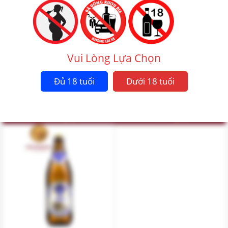
Vui Lòng Lựa Chọn
BIA HOFBRAU ORIGINAL 5,1 ĐỘ –
BIA HOFBRAU SCHWARZE WEISSE
NHẬP KHẨU ĐỨC
5,1 ĐỘ
Đủ 18 tuổi
Dưới 18 tuổi
1.250.000
₫
1.250.000
₫
Mua ngay
Mua ngay