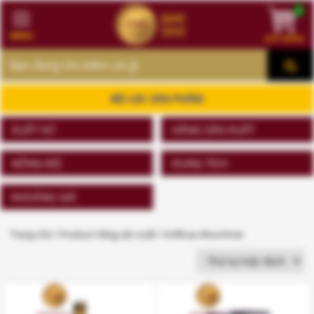
0
MENU
GIỎ HÀNG
MENU
BỘ LỌC SẢN PHẨM
XUẤT XỨ
HÃNG SẢN XUẤT
NỒNG ĐỘ
DUNG TÍCH
KHOẢNG GIÁ
Trang chủ
/ Product Hãng sản xuất / Hofbrau Munchner