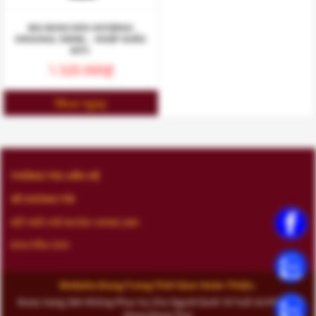
BIA MUNCHEN HOFBRAU
ORIGINAL 500ML – NHẬP KHẨU
ĐỨC
1.520.000
₫
Mua ngay
THÔNG TIN LIÊN HỆ
VỀ CHÚNG TÔI
KẾT NỐI VỚI RƯỢU VANG 24H
KHUYẾN CÁO
Website Đang Trong Thời Gian Hoàn Thiện.
Rượu Vang 24H Không Phục Vụ Cho Người Dưới 18 Tuổi Và Phụ Nữ
Đang Mang Thai