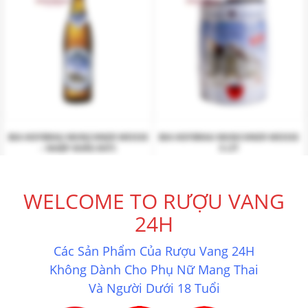
BIA HOFBRAU MUNCHNER WEISSE
BIA HOFBRAU MUNCHNER WEISSE
– NHẬP KHẨU ĐỨC
5 LÍT
1.520.000
₫
1.500.000
₫
WELCOME TO RƯỢU VANG
Mua ngay
Mua ngay
24H
Các Sản Phẩm Của Rượu Vang 24H
Không Dành Cho Phụ Nữ Mang Thai
Và Người Dưới 18 Tuổi